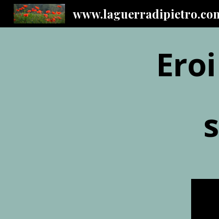
www.laguerradipietro.co
Sk
Eroi
s