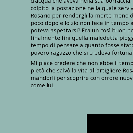
d’acqua che aveva nella sua borraccia.
colpito la postazione nella quale serv
Rosario per rendergli la morte meno dol
poco dopo e lo zio non fece in tempo ad
poteva aspettarsi? Era un così buon pos
finalmente finì quella maledetta piogg
tempo di pensare a quanto fosse stato 
povero ragazzo che si credeva fortunato
Mi piace credere che non ebbe il tempo
pietà che salvò la vita all’artigliere 
mandorli per scoprire con orrore nuovi 
come lui.