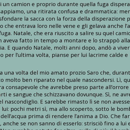
i un camion e proprio durante quella fuga disperat
lo sappiamo, una ritirata confusa e drammatica: men
sfondare la sacca con la forza della disperazione 
do che entrava loro nelle vene e gli gelava anche l
uga. Natale, che era riuscito a salire su quel cami
aveva fatto in tempo a montare e lo strappò alla
cia. E quando Natale, molti anni dopo, andò a viver
 per l’ultima volta, pianse per lui lacrime calde e 
cora una volta del mio amato prozio Saro che, du
uco molto ben riparato nel quale nascondersi. Lì, q
ra consapevole che avrebbe preso parte all’orror
rti e sangue che schizzavano dovunque. Sì, ne av
l nascondiglio. E sarebbe rimasto lì se non avesse s
 lui: pochi metri sì, ma allo scoperto, sotto le bom
ell’acqua prima di rendere l’anima a Dio. Che far
 anche se non sanno di esserlo: strisciò fino a lui e