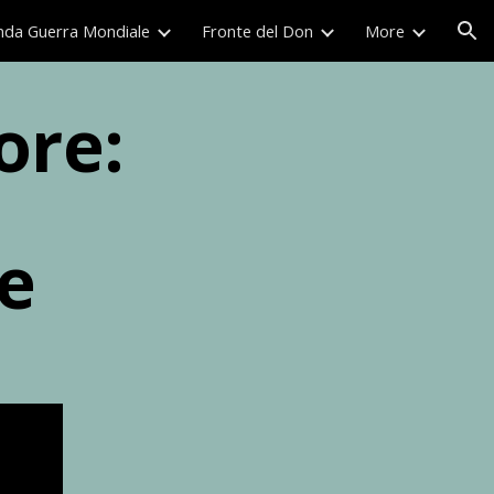
nda Guerra Mondiale
Fronte del Don
More
ion
uore:
te