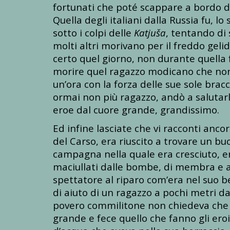
fortunati che poté scappare a bordo d
Quella degli italiani dalla Russia fu, 
sotto i colpi delle
Katjuša
, tentando di 
molti altri morivano per il freddo geli
certo quel giorno, non durante quella f
morire quel ragazzo modicano che non 
un’ora con la forza delle sue sole brac
ormai non più ragazzo, andò a salutarlo
eroe dal cuore grande, grandissimo.
Ed infine lasciate che vi racconti an
del Carso, era riuscito a trovare un b
campagna nella quale era cresciuto, e
maciullati dalle bombe, di membra e a
spettatore al riparo com’era nel suo be
di aiuto di un ragazzo a pochi metri da
povero commilitone non chiedeva che d
grande e fece quello che fanno gli eroi,