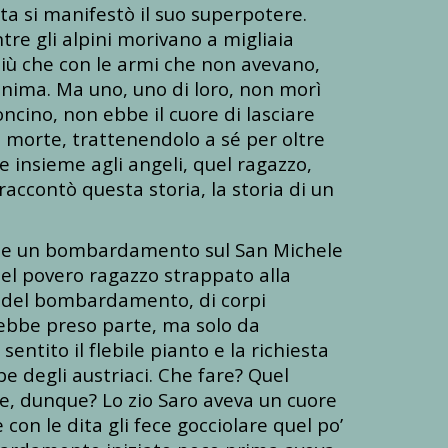
a si manifestò il suo superpotere.
tre gli alpini morivano a migliaia
più che con le armi che non avevano,
’anima. Ma uno, uno di loro, non morì
oncino, non ebbe il cuore di lasciare
 morte, trattenendolo a sé per oltre
e insieme agli angeli, quel ragazzo,
raccontò questa storia, la storia di un
rante un bombardamento sul San Michele
uel povero ragazzo strappato alla
e del bombardamento, di corpi
rebbe preso parte, ma solo da
entito il flebile pianto e la richiesta
be degli austriaci. Che fare? Quel
e, dunque? Lo zio Saro aveva un cuore
 con le dita gli fece gocciolare quel po’