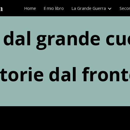
m
Home
Il mio libro
La Grande Guerra
Seco
ip to main content
Skip to navigat
 dal grande c
torie dal fron