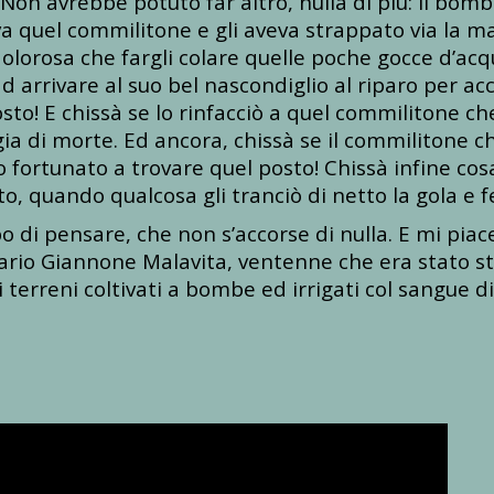
 Non avrebbe potuto far altro, nulla di più: il b
iva quel commilitone e gli aveva strappato via la 
orosa che fargli colare quelle poche gocce d’acqua
 arrivare al suo bel nascondiglio al riparo per ac
to! E chissà se lo rinfacciò a quel commilitone ch
ia di morte. Ed ancora, chissà se il commilitone c
fortunato a trovare quel posto! Chissà infine cos
, quando qualcosa gli tranciò di netto la gola e fe
 di pensare, che non s’accorse di nulla. E mi pia
Rosario Giannone Malavita, ventenne che era stato st
terreni coltivati a bombe ed irrigati col sangue di 