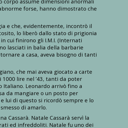
tro corpo assume dimensioni anormali
, abnorme forse, hanno dimostrato che
ggia e che, evidentemente, incontrò il
ito, lo liberò dallo stato di prigionia
ui finirono gli I.M.I. (Internati
no lasciati in balia della barbarie
 tornare a casa, aveva bisogno di tanti
ggiano, che mai aveva giocato a carte
 1000 lire nel ’43, tanti da poter
io Italiano. Leonardo arrivò fino a
cosa da mangiare o un posto per
e lui di questo si ricordò sempre e lo
a smesso di amarlo.
na Cassarà. Natale Cassarà servì la
rati ed infreddoliti. Natale fu uno dei