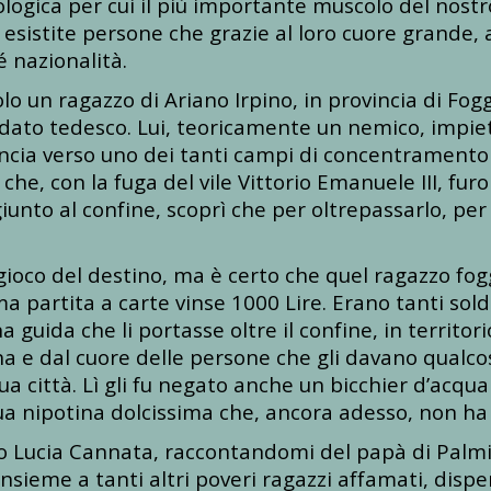
logica per cui il più importante muscolo del nos
 esistite persone che grazie al loro cuore grande
é nazionalità.
olo un ragazzo di Ariano Irpino, in provincia di Fo
ato tedesco. Lui, teoricamente un nemico, impietos
ia verso uno dei tanti campi di concentramento in c
 che, con la fuga del vile Vittorio Emanuele III, furo
iunto al confine, scoprì che per oltrepassarlo, per
 gioco del destino, ma è certo che quel ragazzo fo
ima partita a carte vinse 1000 Lire. Erano tanti soldi
a guida che li portasse oltre il confine, in territor
rtuna e dal cuore delle persone che gli davano qual
a città. Lì gli fu negato anche un bicchier d’acqua 
sua nipotina dolcissima che, ancora adesso, non h
to Lucia Cannata, raccontandomi del papà di Palmi
 insieme a tanti altri poveri ragazzi affamati, dispe