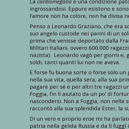
La
cardiomegalia
è una condizione pato
ingrossandosi. Eppure esistono e sono
l’amore non ha colore, non ha divisa n
Penso a
Leonardo Graziano
, che era s
suo angelo custode nei panni di un sold
prima che venisse deportato dalla Franc
Militari Italiani, ovvero 600.000 ragazzi
nazista). Leonardo vagò per giorni e, g
soldi, tanti quanti lui non ne aveva.
E forse fu buona sorte o forse solo un
nella sua vita, quella sera, alla sua pr
pagare per sé e per altri tre ragazzi un
Foggia, fin lì aiutato da un po’ di fo
nascondersi. Non a Foggia, non nella su
raccontò alla sua splendida Ester, la 
Di un vero e proprio eroe mi ha parla
patria nella gelida Russia e da lì fuggì