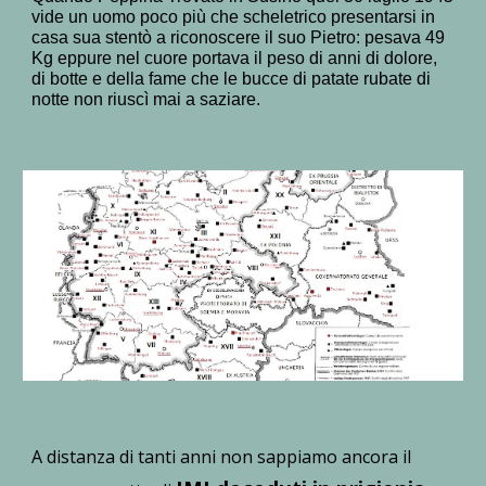
vide un uomo poco più che scheletrico presentarsi in
casa sua stentò a riconoscere il suo Pietro: pesava 49
Kg eppure nel cuore portava il peso di anni di dolore,
di botte e della fame che le bucce di patate rubate di
notte non riuscì mai a saziare.
A distanza di tanti anni non sappiamo ancora il