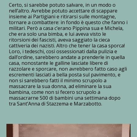
Certo, si sarebbe potuto salvare, in un modo o
nell’altro. Avrebbe potuto accettare di scappare
insieme ai Partigiani e ritirarsi sulle montagne,
tornare a combattere: in fondo è questo che fanno i
militari. Però a casa c’erano Pippina sua e Michela,
che era solo una bimba, e lui aveva visto le
ritorsioni dei fascisti, aveva saggiato la cieca
cattiveria dei nazisti. Altro che tener la casa sporca!
Loro, i tedeschi, così ossessionati dalla pulizia e
dall’ordine, sarebbero andate a prenderle in quella
casa, nonostante le galline lasciate libere di
razzolare e sporcare, non avrebbero fatto caso agli
escrementi lasciati a bella posta sul pavimento, e
non si sarebbero fatti il minimo scrupolo a
massacrare la sua donna, ad eliminare la sua
bambina, come non si fecero scrupolo a
massacrarne 500 di bambini una settimana dopo
tra Sant’Anna di Stazzema e Marzabotto.