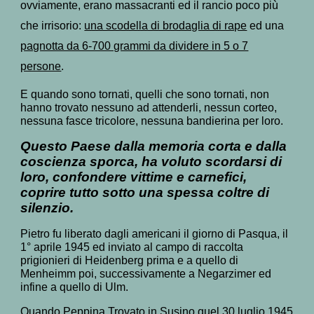
ovviamente, erano massacranti ed il rancio poco più
che irrisorio:
una scodella di brodaglia di rape
ed una
pagnotta da 6-700 grammi da dividere in 5 o 7
persone
.
E quando sono tornati, quelli che sono tornati, non
hanno trovato nessuno ad attenderli, nessun corteo,
nessuna fasce tricolore, nessuna bandierina per loro.
Questo Paese dalla memoria corta e dalla
coscienza sporca, ha voluto scordarsi di
loro, confondere vittime e carnefici,
coprire tutto sotto una spessa coltre di
silenzio.
Pietro fu liberato dagli americani il giorno di Pasqua, il
1° aprile 1945 ed inviato al campo di raccolta
prigionieri di Heidenberg prima e a quello di
Menheimm poi, successivamente a Negarzimer ed
infine a quello di Ulm.
Quando Peppina Trovato in Susino quel 30 luglio 1945