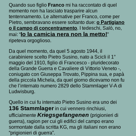
Quando suo figlio
Franco
mi ha raccontato di quel
momento non ha lasciato trasparire alcun
tentennamento. Le alternative per Franco, come per
Pietro, sembravano essere soltanto due:
o Partigiano
o il campo di concentramento
. I tedeschi, Salò, no,
Io la camicia nera non la metto!
mai: “
”
ripeteva orgoglioso.
Da quel momento, da quel 5 agosto 1944, il
carabiniere scelto Pietro Susino, nato a Scicli il 1°
maggio del 1910, figlio di Francesco - pluridecorato
della Grande Guerra e Cavaliere di Vittorio Veneto -,
coniugato con Giuseppa Trovato, Pippina sua, e papà
della piccola Michela, da quel giorno dicevamo non fu
che l’internato numero 2829 dello Stammlager V-A di
Ludwisburg.
Quello in cui fu internato Pietro Susino era uno dei
136 Stammlager
in cui vennero rinchiusi,
Kriegsgefangenen
ufficialmente
(prigionieri di
guerra), ragion per cui gli edifici del campo erano
sormontate dalla scritta KG, ma gli italiani non erano
“prigionieri di guerra”.