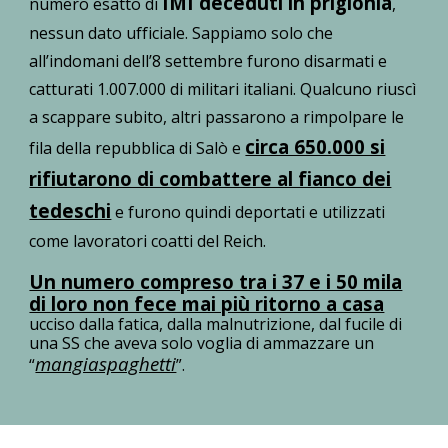
IMI deceduti in prigionia
numero esatto di
,
nessun dato ufficiale. Sappiamo solo che
all’indomani dell’8 settembre furono disarmati e
catturati 1.007.000 di militari italiani. Qualcuno riuscì
a scappare subito, altri passarono a rimpolpare le
circa 650.000 si
fila della repubblica di Salò e
rifiutarono di combattere al fianco dei
tedeschi
e furono quindi deportati e utilizzati
come lavoratori coatti del Reich.
Un numero compreso tra i 37 e i 50 mila
di loro non fece mai più ritorno a casa
ucciso dalla fatica, dalla malnutrizione, dal fucile di
una SS che aveva solo voglia di ammazzare un
mangiaspaghetti
“
”.